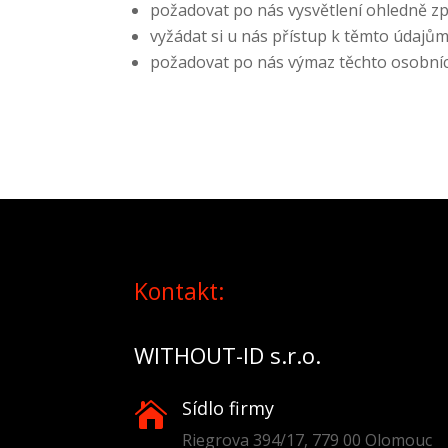
požadovat po nás vysvětlení ohledně z
vyžádat si u nás přístup k těmto údajům
požadovat po nás výmaz těchto osobníc
Kontakt:
WITHOUT-ID s.r.o.
Sídlo firmy

Riegrova 394/17, 779 00 Olomouc