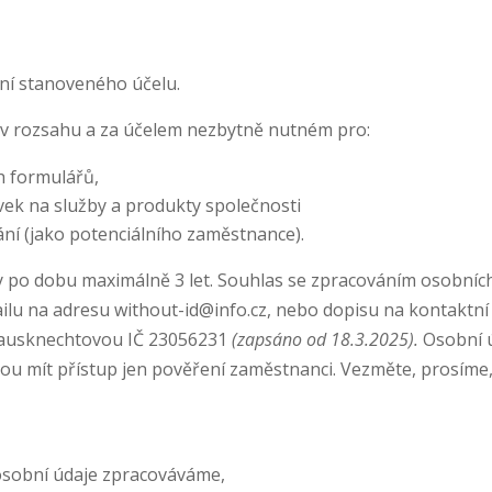
ní stanoveného účelu.
v rozsahu a za účelem nezbytně nutném pro:
h formulářů,
vek na služby a produkty společnosti
ní (jako potenciálního zaměstnance).
o dobu maximálně 3 let. Souhlas se zpracováním osobních úd
lu na adresu without-id@info.cz, nebo dopisu na kontaktní 
Hausknechtovou IČ 23056231
(zapsáno od 18.3.2025).
Osobní ú
ou mít přístup jen pověření zaměstnanci. Vezměte, prosíme
 osobní údaje zpracováváme,