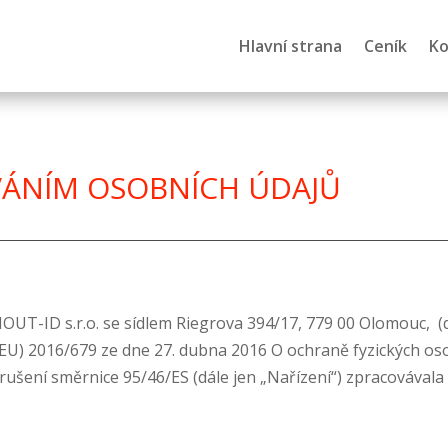
Hlavní strana
Ceník
Ko
VÁNÍM OSOBNÍCH ÚDAJŮ
UT-ID s.r.o. se sídlem Riegrova 394/17, 779 00 Olomouc, (d
U) 2016/679 ze dne 27. dubna 2016 O ochraně fyzických oso
ušení směrnice 95/46/ES (dále jen „Nařízení“) zpracovávala 